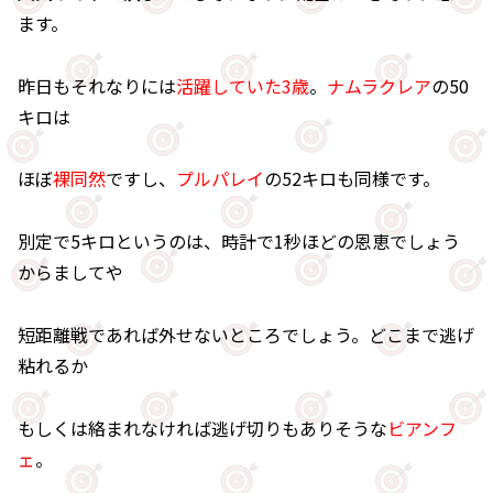
ます。
昨日もそれなりには
活躍していた3歳
。
ナムラクレア
の50
キロは
ほぼ
裸同然
ですし、
プルパレイ
の52キロも同様です。
別定で5キロというのは、時計で1秒ほどの恩恵でしょう
からましてや
短距離戦であれば外せないところでしょう。どこまで逃げ
粘れるか
もしくは絡まれなければ逃げ切りもありそうな
ビアンフ
ェ
。