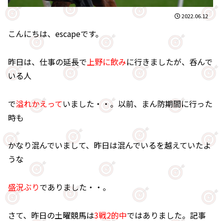
2022.06.12
こんにちは、escapeです。
昨日は、仕事の延長で
上野に飲み
に行きましたが、呑んで
いる人
で
溢れかえって
いました・・。以前、まん防期間に行った
時も
かなり混んでいまして、昨日は混んでいるを越えていたよ
うな
盛況ぶり
でありました・・。
さて、昨日の土曜競馬は
3戦2的中
ではありました。記事