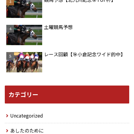
土曜競馬予想
レース回顧【🎯小倉記念ワイド的中】
カテゴリー
Uncategorized
あしたのために