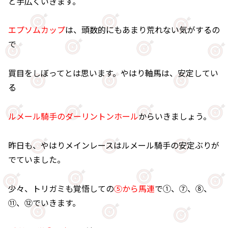
と手広くいきます。
エプソムカップ
は、頭数的にもあまり荒れない気がするの
で
買目をしぼってとは思います。やはり軸馬は、安定してい
る
ルメール騎手のダーリントンホール
からいきましょう。
昨日も、やはりメインレースはルメール騎手の安定ぶりが
でていました。
少々、トリガミも覚悟しての
⑤から馬連
で①、⑦、⑧、
⑪、⑫でいきます。