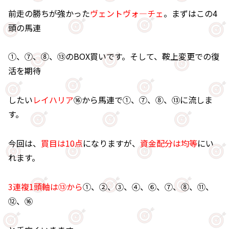
前走の勝ちが強かった
ヴェントヴォ―チェ
。まずはこの4
頭の馬連
①、⑦、⑧、⑬のBOX買いです。そして、鞍上変更での復
活を期待
したい
レイハリア
⑯から馬連で①、⑦、⑧、⑬に流しま
す。
今回は、
買目は10点
になりますが、
資金配分は均等
にい
れます。
3連複1頭軸は⑬から
①、②、③、④、⑥、⑦、⑧、⑪、
⑫、⑯