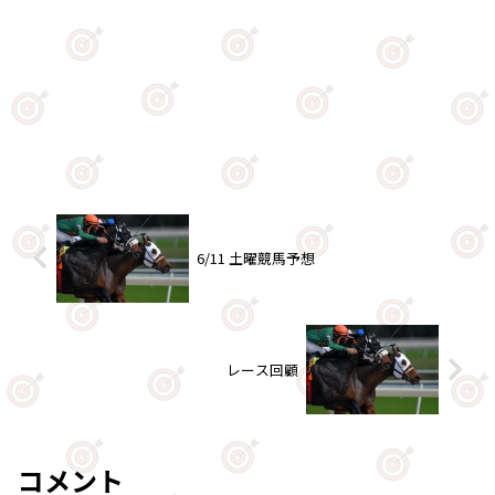
6/11 土曜競馬予想
レース回顧
コメント