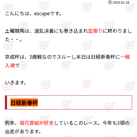
2026.01.18
こんにちは、escapeです。
土曜競馬は、波乱決着にも巻き込まれ
空振り
に終わりまし
た・・。
京成杯は、3歳戦なのでスルーし本日は日経新春杯に
一戦
入魂
で
いきます。
日経新春杯
例年、
菊花賞組が好走
しているこのレース。今年も3頭の
出走があります。