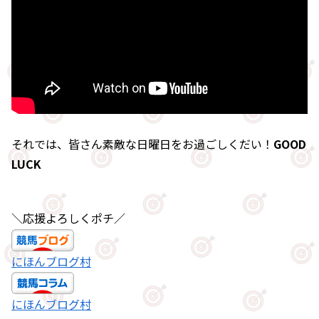
それでは、皆さん素敵な日曜日をお過ごしくだい！
GOOD
LUCK
＼応援よろしくポチ／
にほんブログ村
にほんブログ村