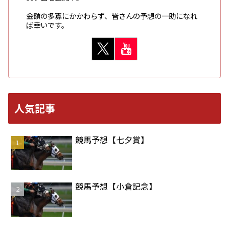
金額の多寡にかかわらず、皆さんの予想の一助になれ
ば幸いです。
人気記事
競馬予想【七夕賞】
競馬予想【小倉記念】