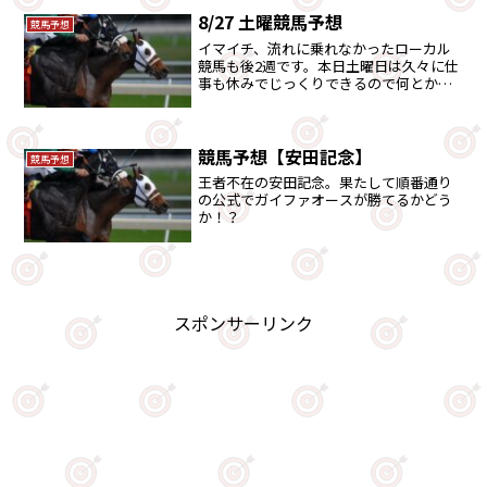
かったレガレイラの力が上にみるのが王
道でしょうか。ダ...
8/27 土曜競馬予想
競馬予想
イマイチ、流れに乗れなかったローカル
競馬も後2週です。本日土曜日は久々に仕
事も休みでじっくりできるので何とかし
たいところです
競馬予想【安田記念】
競馬予想
王者不在の安田記念。果たして順番通り
の公式でガイファオースが勝てるかどう
か！？
スポンサーリンク