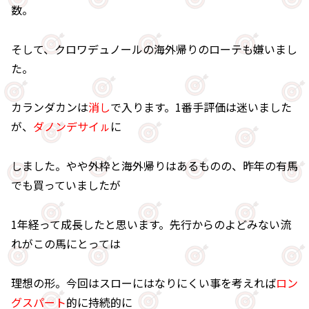
数。
そして、クロワデュノールの海外帰りのローテも嫌いまし
た。
カランダカンは
消し
で入ります。1番手評価は迷いました
が、
ダノンデサイㇽ
に
しました。やや外枠と海外帰りはあるものの、昨年の有馬
でも買っていましたが
1年経って成長したと思います。先行からのよどみない流
れがこの馬にとっては
理想の形。今回はスローにはなりにくい事を考えれば
ロン
グスパート
的に持続的に