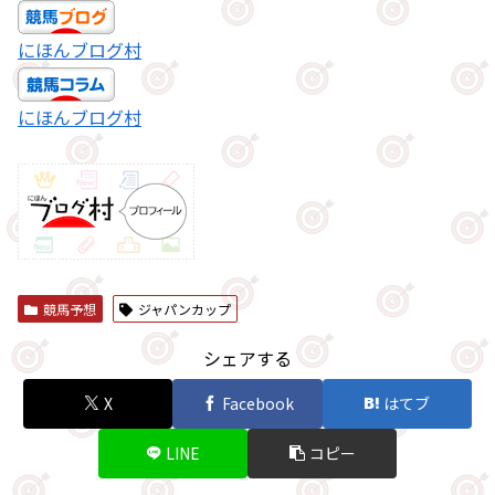
にほんブログ村
にほんブログ村
競馬予想
ジャパンカップ
シェアする
X
Facebook
はてブ
LINE
コピー