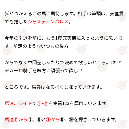
脚がつかえるこの馬に期待します。相手は筆頭は、天皇賞
でも推した
ジャスティンパレス
。
今年の引退を前に、もう1度充実期に入ったように思いま
す。前走のようないつもの後方
からでなく中団差しあたりで決めて欲しいところ。1枠と
デムーロ騎手を味方に頑張って欲しい
ところです。馬券はなるべくしぼっていきます。
馬連、ワイド
で
①ｰ⑭
を実質1点を厚目にいきます。
馬連⑭から
⑮、⑯と
①から
⑮、⑯を押さえでいきます。