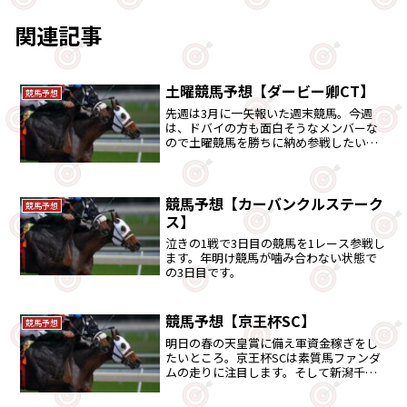
関連記事
土曜競馬予想【ダービー卿CT】
競馬予想
先週は3月に一矢報いた週末競馬。今週
は、ドバイの方も面白そうなメンバーな
ので土曜競馬を勝ちに納め参戦したいと
ころです。
競馬予想【カーバンクルステーク
競馬予想
ス】
泣きの1戦で3日目の競馬を1レース参戦し
ます。年明け競馬が噛み合わない状態で
の3日目です。
競馬予想【京王杯SC】
競馬予想
明日の春の天皇賞に備え軍資金稼ぎをし
たいところ。京王杯SCは素質馬ファンダ
ムの走りに注目します。そして新潟千直
も最終とはいえ見逃せないところ。