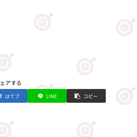
ェアする
はてブ
LINE
コピー