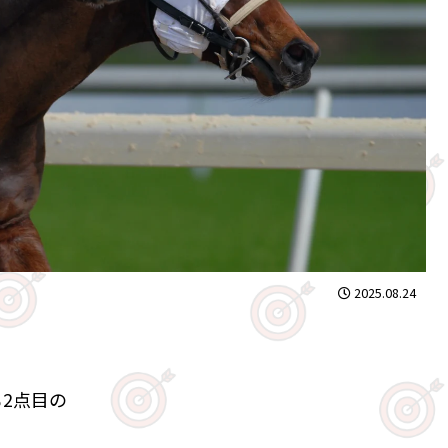
2025.08.24
2点目の