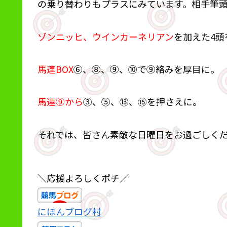
の乗り替わりもプラスにみています。相手筆
ゾンニッヒ、ウインカーネリアン
を加えた4頭
馬連BOX
⑥、⑧、⑨、⑩で⑨絡みを厚目に。
馬連⑨から
③、⑤、⑬、⑮を押さえに。
それでは、皆さん素敵な日曜日をお過ごしく
＼応援よろしくポチ／
にほんブログ村