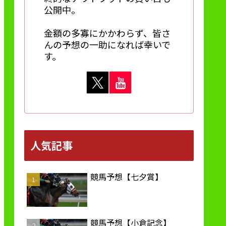
公開中。
金額の多寡にかかわらず、皆さ
んの予想の一助になれば幸いで
す。
人気記事
競馬予想【七夕賞】
競馬予想【小倉記念】