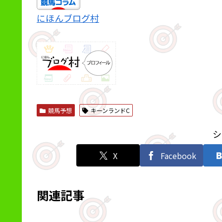
にほんブログ村
競馬予想
キーンランドC
シ
X
Facebook
関連記事