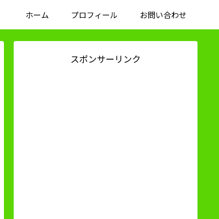
ホーム
プロフィール
お問い合わせ
スポンサーリンク