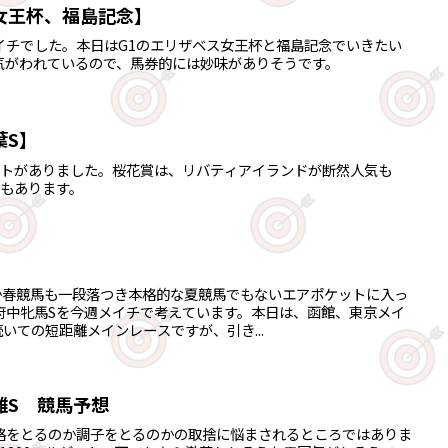
女王杯、福島記念】
イチでした。本日はG1のエリザベス女王杯と福島記念でいきたい
気がわれているので、馬券的には妙味がありそうです。
葉S】
ットがありました。桜花賞は、リバティアイランドが断然人気も
でもあります。
こか春競馬も一段落つき本格的な夏競馬でもないエアポケットに入っ
府中牝馬Sを今週メイチで考えています。本日は、函館、東京メイ
いての短距離メインレースですが、引き...
離S 競馬予想
格をとるのか調子をとるのかの取捨に悩まされるところではありま