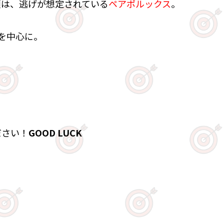
頭は、逃げが想定されている
ペアポルックス
。
を中心に。
ださい！
GOOD LUCK