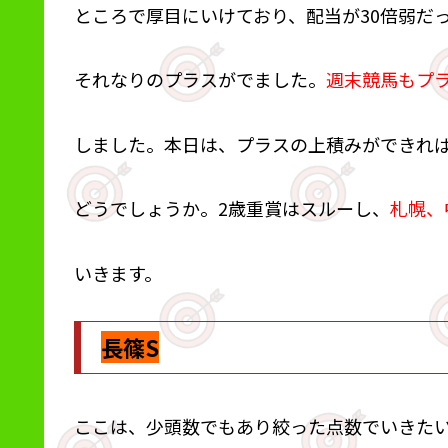
ところで厚目にいけており、配当が30倍弱だ
それなりのプラスがでました。
週末競馬もプ
しました。本日は、プラスの上積みができれ
どうでしょうか。2歳重賞はスルーし、
札幌、
いきます。
長篠S
ここは、少頭数でもあり絞った点数でいきた