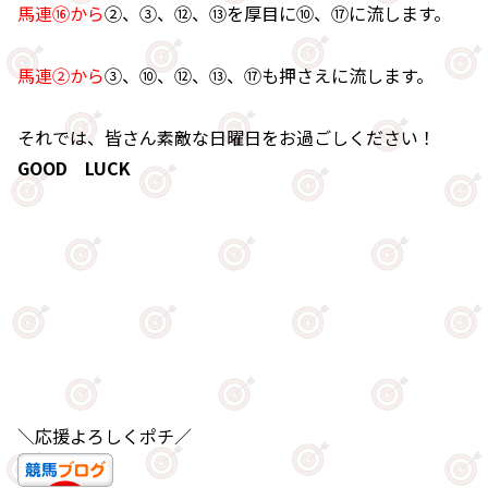
馬連⑯から
②、③、⑫、⑬を厚目に⑩、⑰に流します。
馬連②から
③、⑩、⑫、⑬、⑰も押さえに流します。
それでは、皆さん素敵な日曜日をお過ごしください！
GOOD LUCK
＼応援よろしくポチ／