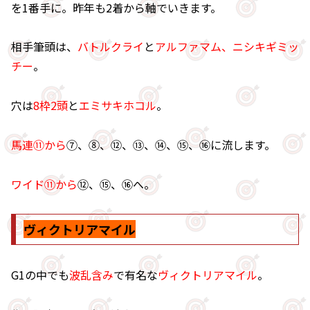
を1番手に。昨年も2着から軸でいきます。
相手筆頭は、
バトルクライ
と
アルファマム、ニシキギミッ
チー
。
穴は
8枠2頭
と
エミサキホコル
。
馬連⑪から
⑦、⑧、⑫、⑬、⑭、⑮、⑯に流します。
ワイド⑪から
⑫、⑮、⑯へ。
ヴィクトリアマイル
G1の中でも
波乱含み
で有名な
ヴィクトリアマイル
。