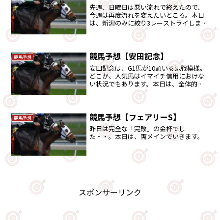
先週、日曜日は悪い流れで終えたので、
今週は再度流れを変えたいところ。本日
は、新潟のみに絞り3レーストライしま
す。
競馬予想【安田記念】
競馬予想
安田記念は、G1馬が10頭いる混戦模様。
どこか、人気馬はイマイチ信用におけな
い状況でもあります。本日は、全体的に
穴馬から手広くいきます。
競馬予想【フェアリーS】
競馬予想
昨日は完全な「完敗」の金杯でし
た・・。本日は、両メインでいきます。
スポンサーリンク