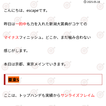
2025.05.18
こんにちは、escapeです。
昨日は
一的中
も力を入れた新潟大賞典がコケての
マイナス
フィニッシュ。どこか、まだ噛み合わない
感じがします。
本日は京都、東京メインでいきます。
栗東S
ここは、トップハンデも実績から
サンライズフレイム