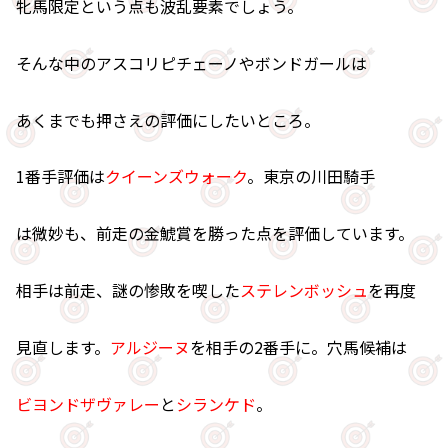
牝馬限定という点も波乱要素でしょう。
そんな中のアスコリピチェーノやボンドガールは
あくまでも押さえの評価にしたいところ。
1番手評価は
クイーンズウォーク
。東京の川田騎手
は微妙も、前走の金鯱賞を勝った点を評価しています。
相手は前走、謎の惨敗を喫した
ステレンボッシュ
を再度
見直します。
アルジーヌ
を相手の2番手に。穴馬候補は
ビヨンドザヴァレー
と
シランケド
。