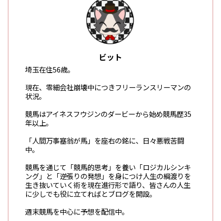
ビット
埼玉在住56歳。
現在、零細会社崩壊中につきフリーランスリーマンの
状況。
競馬はアイネスフウジンのダービーから始め競馬歴35
年以上。
「人間万事塞翁が馬」を座右の銘に、日々悪戦苦闘
中。
競馬を通じて「競馬的思考」を養い「ロジカルシンキ
ング」と「逆張りの発想」を身につけ人生の綱渡りを
生き抜いていく術を現在進行形で語り、皆さんの人生
に少しでも役に立てればとブログを開設。
週末競馬を中心に予想を配信中。