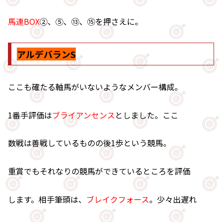
馬連BOX
②、⑤、⑬、⑮を押さえに。
アルデバランS
ここも確たる軸馬がいないようなメンバー構成。
1番手評価は
ブライアンセンス
としました。ここ
数戦は善戦しているものの後1歩という競馬。
重賞でもそれなりの競馬ができているところを評価
します。相手筆頭は、
ブレイクフォース
。少々出遅れ