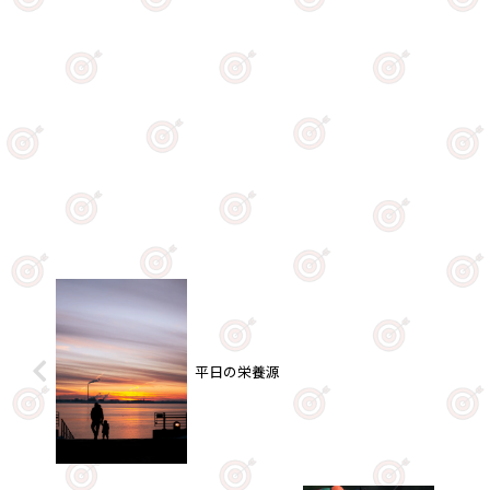
平日の栄養源