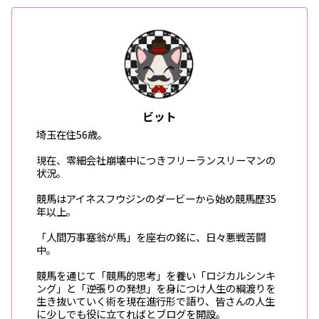
ビット
埼玉在住56歳。
現在、零細会社崩壊中につきフリーランスリーマンの
状況。
競馬はアイネスフウジンのダービーから始め競馬歴35
年以上。
「人間万事塞翁が馬」を座右の銘に、日々悪戦苦闘
中。
競馬を通じて「競馬的思考」を養い「ロジカルシンキ
ング」と「逆張りの発想」を身につけ人生の綱渡りを
生き抜いていく術を現在進行形で語り、皆さんの人生
に少しでも役に立てればとブログを開設。