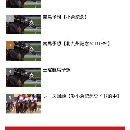
競馬予想【小倉記念】
競馬予想【北九州記念🎯TUF杯】
土曜競馬予想
レース回顧【🎯小倉記念ワイド的中】