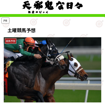
PR
土曜競馬予想
競馬予想