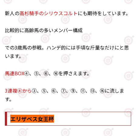
新人の
高杉騎手のシリウスコルト
にも期待をしています。
比較的に高齢馬の多いメンバー構成
での3歳馬の参戦。ハンデ的には手頃な斤量なだけにと思
います。
馬連BOX
④、⑤、⑥、⑯を押さえます。
3連複④から
③、⑤、⑥、⑦、⑨、⑪、⑬、⑯に流しま
す。
エリザベス女王杯