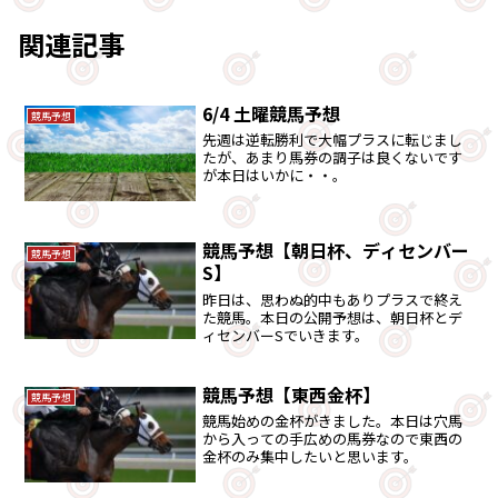
関連記事
6/4 土曜競馬予想
競馬予想
先週は逆転勝利で大幅プラスに転じまし
たが、あまり馬券の調子は良くないです
が本日はいかに・・。
競馬予想【朝日杯、ディセンバー
競馬予想
S】
昨日は、思わぬ的中もありプラスで終え
た競馬。本日の公開予想は、朝日杯とデ
ィセンバーSでいきます。
競馬予想【東西金杯】
競馬予想
競馬始めの金杯がきました。本日は穴馬
から入っての手広めの馬券なので東西の
金杯のみ集中したいと思います。