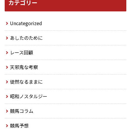
カテゴリー
Uncategorized
あしたのために
レース回顧
天邪鬼な考察
徒然なるままに
昭和ノスタルジー
競馬コラム
競馬予想