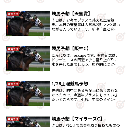
新聞杯も新興勢力はあるのかどうか。本
日の2重賞は見応えのあるレースです。
競馬予想【天皇賞】
競馬予想
昨日は、少々のプラスで終えた土曜競
馬。本日の天皇賞は人気馬2頭は少々疑い
ながら入っていきます。新潟千直と合わ
せ、2レースでいきたいと思います。
競馬予想【阪神C】
競馬予想
こんにちは、escapeです。有馬記念は、
ドウデュースの回避で少し盛り上がりに
水を差した形でしょう。馬券的には混沌
とした状況になってきた感もあり、もう
少し考えたいところ。明日は久々に有馬
以外の予想もnoteにあげる予定なので興
味のある方はア...
1/28土曜競馬予想
競馬予想
先週は、的中はあるも配当にめぐまれな
かったので、今週はプラスにもっていき
たいところです。小倉、中京のメインで
土曜競馬はいきます。
競馬予想【マイラーズC】
競馬予想
昨日は、後1歩で馬券を取り損ねたものの