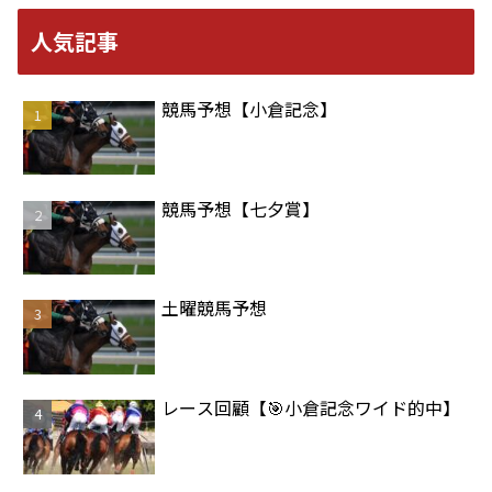
人気記事
競馬予想【小倉記念】
競馬予想【七夕賞】
土曜競馬予想
レース回顧【🎯小倉記念ワイド的中】