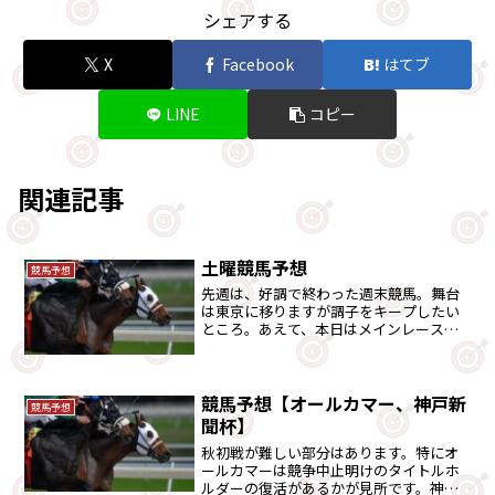
シェアする
X
Facebook
はてブ
LINE
コピー
関連記事
土曜競馬予想
競馬予想
先週は、好調で終わった週末競馬。舞台
は東京に移りますが調子をキープしたい
ところ。あえて、本日はメインレースで
ない部分で決めたいところです。
競馬予想【オールカマー、神戸新
競馬予想
聞杯】
秋初戦が難しい部分はあります。特にオ
ールカマーは競争中止明けのタイトルホ
ルダーの復活があるかが見所です。神戸