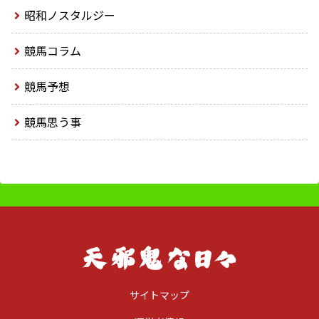
昭和ノスタルジー
競馬コラム
競馬予想
競馬思う事
サイトマップ