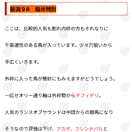
新潟９R 稲光特別
ここは、比較的人気も割れ内枠の方もそれなりに
千直適性のある馬が入っています。少々穴狙いから
手広くいきます。
外枠に入った馬が微妙にもみえますがどうでしょう。
一応セオリー通り軸は外枠勢から
デフィデリ
。
人気のランスオブサウンドは中団からの競馬になり
そうなので評価は下げ、
アカザ、フレンドパル
と