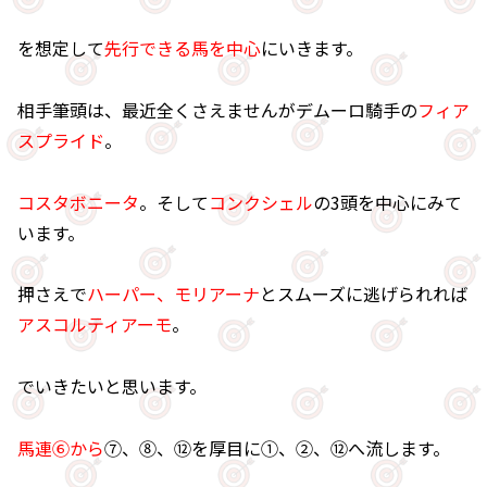
を想定して
先行できる馬を中心
にいきます。
相手筆頭は、最近全くさえませんがデムーロ騎手の
フィア
スプライド
。
コスタボニータ
。そして
コンクシェル
の3頭を中心にみて
います。
押さえで
ハーパー、モリアーナ
とスムーズに逃げられれば
アスコルティアーモ
。
でいきたいと思います。
馬連⑥から
⑦、⑧、⑫を厚目に①、②、⑫へ流します。