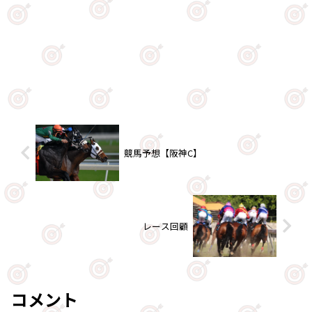
競馬予想【阪神C】
レース回顧
コメント