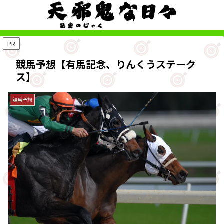
PR
競馬予想【有馬記念、りんくうステーク
ス】
競馬予想