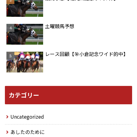
土曜競馬予想
レース回顧【🎯小倉記念ワイド的中】
カテゴリー
Uncategorized
あしたのために