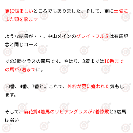
更に悩ましい
ところでもありました。そして、更に
土曜に
また頭を悩ます
ような結果が・・。中山メインの
グレイトフルＳ
は有馬記
念と同じコース
での3勝クラスの競馬です。やはり、3着までは
10番まで
の馬が3着まで
に。
10番、4番、7番と。これで、
外枠が更に嫌われた
気もし
ます。
そして、
菊花賞4着馬のリビアングラスが7着惨敗
と3歳馬
は弱い