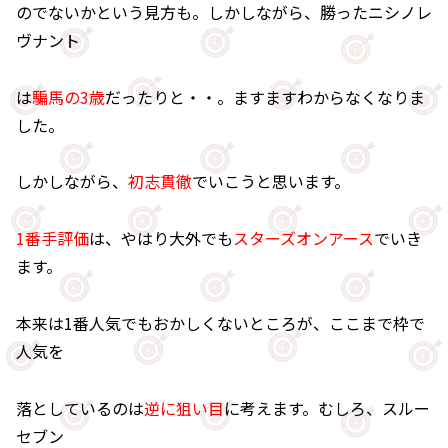
のでないかという見方も。しかしながら、勝ったニシノレ
ヴナント
は
騙馬の3歳
だったりと・・。ますますわからなくなりま
した。
しかしながら、
初志貫徹
でいこうと思います。
1番手評価
は、やはり大外でも
スターズオンアース
でいき
ます。
本来は1番人気でもおかしくないところが、ここまで枠で
人気を
落としているのは
逆に狙い目
に考えます。むしろ、スルー
セブン