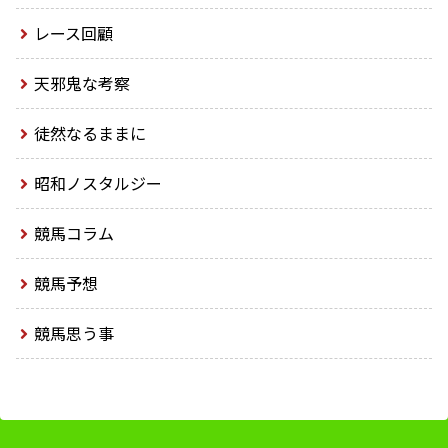
レース回顧
天邪鬼な考察
徒然なるままに
昭和ノスタルジー
競馬コラム
競馬予想
競馬思う事