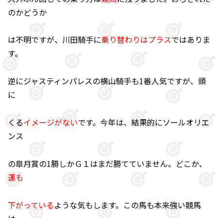
のかどうか
は不明ですが、川田騎手に
乗り替わりはプラス
ではありま
す。
逆にジャスティンパレスの横山騎手も1番人気ですが、頭
に
くる
イメージがない
です。今年は、結果的にソールオリエ
ンス
の皐月賞の1勝しかＧ１はまだ勝てていません。どこか、
運も
下がっている
ような気もします。この馬も本来強い競馬