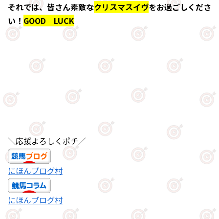
それでは、皆さん素敵な
クリスマスイヴ
をお過ごしくださ
い！
GOOD LUCK
＼応援よろしくポチ／
にほんブログ村
にほんブログ村