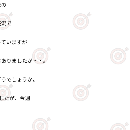
先の
盛況で
っていますが
はありましたが・・。
どうでしょうか。
したが、今週