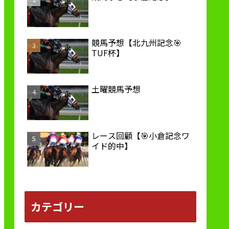
競馬予想【北九州記念🎯
TUF杯】
土曜競馬予想
レース回顧【🎯小倉記念ワ
イド的中】
カテゴリー