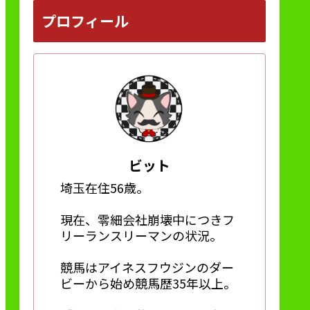
プロフィール
ビット
埼玉在住56歳。
現在、零細会社崩壊中につきフ
リーランスリーマンの状況。
競馬はアイネスフウジンのダー
ビーから始め競馬歴35年以上。