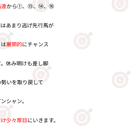
馬連
から①、⑬、⑭、⑯
回はあまり逃げ先行馬が
こは
展開的
にチャンス
す。休み明けも差し脚
の勢いを取り戻して
ピンシャン。
だけ少々厚目
にいきます。