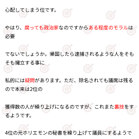
心配してしまう位です。
やはり、
腐っても政治家
なのですから
ある程度のモラル
は
必要
でないでしょうか。帰国したら逮捕されるような人をそも
そも擁立する事に
私的には
疑問
があります。ただ、除名されても議席は残る
ので本来は2位の
獲得数の人が繰り上げになるのですが、これまた
裏技
をす
るようです。
4位の元ホリエモンの秘書を繰り上げて議員にするようで