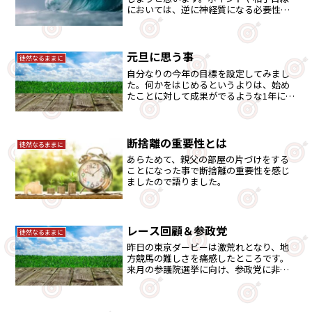
においては、逆に神経質になる必要性も
あると思います。神経質な注意点を書い
てみました・・。
元旦に思う事
徒然なるままに
自分なりの今年の目標を設定してみまし
た。何かをはじめるというよりは、始め
たことに対して成果がでるような1年にし
たいと思います。
断捨離の重要性とは
徒然なるままに
あらためて、親父の部屋の片づけをする
ことになった事で断捨離の重要性を感じ
ましたので語りました。
レース回顧＆参政党
徒然なるままに
昨日の東京ダービーは激荒れとなり、地
方競馬の難しさを痛感したところです。
来月の参議院選挙に向け、参政党に非常
に注目をしています。