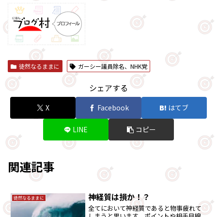
徒然なるままに
ガーシー議員除名、NHK党
シェアする
X
Facebook
はてブ
LINE
コピー
関連記事
神経質は損か！？
徒然なるままに
全てにおいて神経質であると物事疲れて
しまうと思います。ポイントや相手目線