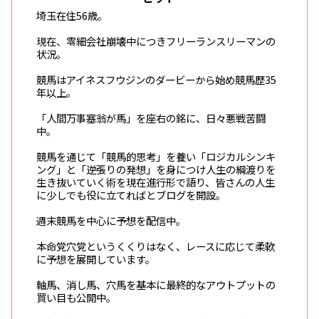
埼玉在住56歳。
現在、零細会社崩壊中につきフリーランスリーマンの
状況。
競馬はアイネスフウジンのダービーから始め競馬歴35
年以上。
「人間万事塞翁が馬」を座右の銘に、日々悪戦苦闘
中。
競馬を通じて「競馬的思考」を養い「ロジカルシンキ
ング」と「逆張りの発想」を身につけ人生の綱渡りを
生き抜いていく術を現在進行形で語り、皆さんの人生
に少しでも役に立てればとブログを開設。
週末競馬を中心に予想を配信中。
本命党穴党というくくりはなく、レースに応じて柔軟
に予想を展開しています。
軸馬、消し馬、穴馬を基本に最終的なアウトプットの
買い目も公開中。