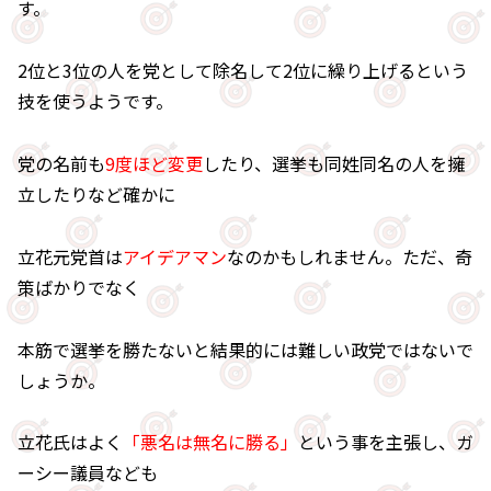
す。
2位と3位の人を党として除名して2位に繰り上げるという
技を使うようです。
党の名前も
9度ほど変更
したり、選挙も同姓同名の人を擁
立したりなど確かに
立花元党首は
アイデアマン
なのかもしれません。ただ、奇
策ばかりでなく
本筋で選挙を勝たないと結果的には難しい政党ではないで
しょうか。
立花氏はよく
「悪名は無名に勝る」
という事を主張し、ガ
ーシー議員なども