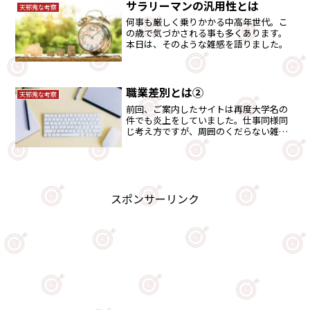
す。
サラリーマンの汎用性とは
天邪鬼な考察
何事も厳しく乗りかかる中高年世代。こ
の歳で気づかされる事も多くあります。
本日は、そのような雑感を語りました。
職業差別とは②
天邪鬼な考察
前回、ご案内したサイトは再度大学名の
件でも炎上をしていました。仕事同様同
じ考え方ですが、周囲のくだらない雑音
に左右されないメンタルを持ちましょ
う。
スポンサーリンク