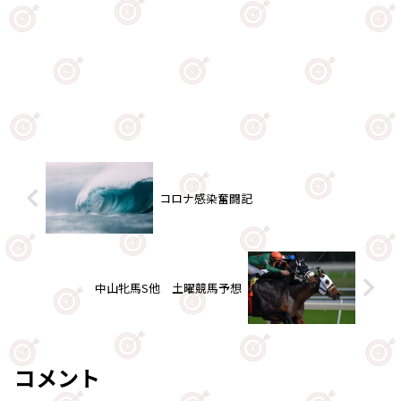
コロナ感染奮闘記
中山牝馬S他 土曜競馬予想
コメント