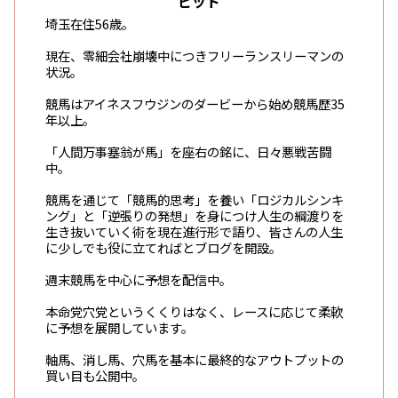
ビット
埼玉在住56歳。
現在、零細会社崩壊中につきフリーランスリーマンの
状況。
競馬はアイネスフウジンのダービーから始め競馬歴35
年以上。
「人間万事塞翁が馬」を座右の銘に、日々悪戦苦闘
中。
競馬を通じて「競馬的思考」を養い「ロジカルシンキ
ング」と「逆張りの発想」を身につけ人生の綱渡りを
生き抜いていく術を現在進行形で語り、皆さんの人生
に少しでも役に立てればとブログを開設。
週末競馬を中心に予想を配信中。
本命党穴党というくくりはなく、レースに応じて柔軟
に予想を展開しています。
軸馬、消し馬、穴馬を基本に最終的なアウトプットの
買い目も公開中。