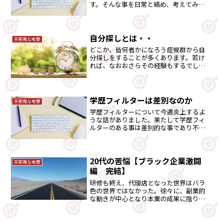
す。そんな事を日常と絡め、考えてみま
した。
自分探しとは・・
天邪鬼な考察
どこか、皆何者かになろう症候群から自
分探しをすることが多くあります。若け
れば、なおおさらその経験もするでしょ
う。自分なりの答えを語りました。
学歴フィルターは差別なのか
天邪鬼な考察
学歴フィルターについて今週炎上するよ
うな話がありました。果たして学歴フィ
ルターのある事は差別的な事であり不公
平なのでしょうか。仕事ができる事と学
歴の関係など考察します。
20代の苦悩【ブラック企業激闘
天邪鬼な考察
編 完結】
研修も終え、代理店となった世界はバラ
色の世界ではなかった。徐々に、副業的
な動きが中心となり本業の成果に陰りが
見えてきた頃に、チャンスの女神が訪れ
る・・。20代の苦悩シリーズの完結編で