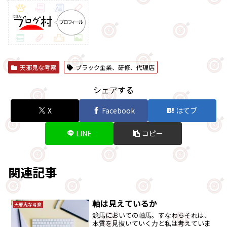
天邪鬼な考察
ブラック企業、研修、代理店
シェアする
X
Facebook
はてブ
LINE
コピー
関連記事
軸は見えているか
天邪鬼な考察
競馬においての軸馬。すなわちそれは、
本質を見抜いていく力と私は考えていま