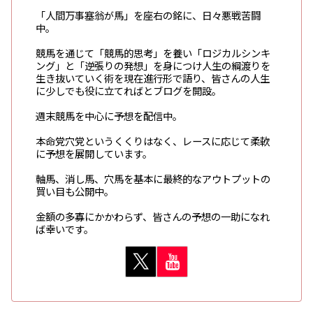
「人間万事塞翁が馬」を座右の銘に、日々悪戦苦闘
中。
競馬を通じて「競馬的思考」を養い「ロジカルシンキ
ング」と「逆張りの発想」を身につけ人生の綱渡りを
生き抜いていく術を現在進行形で語り、皆さんの人生
に少しでも役に立てればとブログを開設。
週末競馬を中心に予想を配信中。
本命党穴党というくくりはなく、レースに応じて柔軟
に予想を展開しています。
軸馬、消し馬、穴馬を基本に最終的なアウトプットの
買い目も公開中。
金額の多寡にかかわらず、皆さんの予想の一助になれ
ば幸いです。