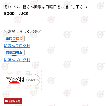
それでは、皆さん素敵な日曜日をお過ごし下さい！
GOOD LUCK
＼応援よろしくポチ／
にほんブログ村
にほんブログ村
競馬予想