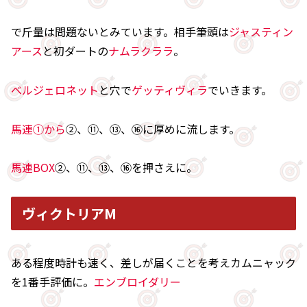
で斤量は問題ないとみています。相手筆頭は
ジャスティン
アース
と初ダートの
ナムラクララ
。
ベルジェロネット
と穴で
ゲッティヴィラ
でいきます。
馬連①から
②、⑪、⑬、⑯に厚めに流します。
馬連BOX
②、⑪、⑬、⑯を押さえに。
ヴィクトリアM
ある程度時計も速く、差しが届くことを考えカムニャック
を1番手評価に。
エンブロイダリー