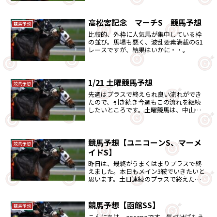
いきます。
高松宮記念 マーチS 競馬予想
競馬予想
比較的、外枠に人気馬が集中している枠
の並び。馬場も悪く、波乱要素満載のG1
レースですが、結果はいかに・・。
1/21 土曜競馬予想
競馬予想
先週はプラスで終えられ良い流れができ
たので、引き続き今週もこの流れを継続
したいところです。土曜競馬は、中山に
しぼっていきます。
競馬予想【ユニコーンS、マーメ
競馬予想
イドS】
昨日は、最終がうまくはまりプラスで終
えました。本日もメイン3鞍でいきたいと
思います。土日連続のプラスで終えたい
ところです。
競馬予想【函館SS】
競馬予想
こんにちは、escapeです。気づけばもう