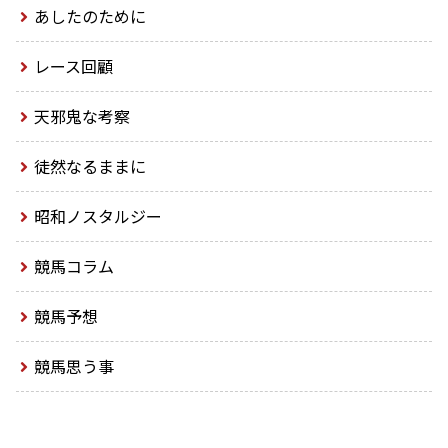
あしたのために
レース回顧
天邪鬼な考察
徒然なるままに
昭和ノスタルジー
競馬コラム
競馬予想
競馬思う事