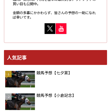
買い目も公開中。
金額の多寡にかかわらず、皆さんの予想の一助になれ
ば幸いです。
人気記事
競馬予想【七夕賞】
競馬予想【小倉記念】