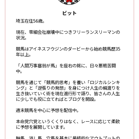
ビット
埼玉在住56歳。
現在、零細会社崩壊中につきフリーランスリーマンの
状況。
競馬はアイネスフウジンのダービーから始め競馬歴35
年以上。
「人間万事塞翁が馬」を座右の銘に、日々悪戦苦闘
中。
競馬を通じて「競馬的思考」を養い「ロジカルシンキ
ング」と「逆張りの発想」を身につけ人生の綱渡りを
生き抜いていく術を現在進行形で語り、皆さんの人生
に少しでも役に立てればとブログを開設。
週末競馬を中心に予想を配信中。
本命党穴党というくくりはなく、レースに応じて柔軟
に予想を展開しています。
軸馬、消し馬、穴馬を基本に最終的なアウトプットの