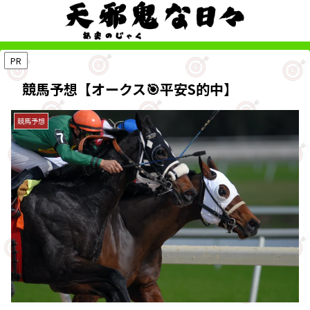
PR
競馬予想【オークス🎯平安S的中】
競馬予想