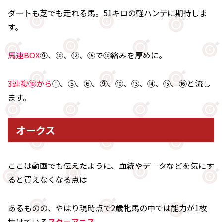
ダートも芝でも走れる馬。51キロの軽ハンデに期待しま
す。
馬連BOX
⑨、⑩、⑫、⑮で⑩絡みを厚めに。
3連複⑩から
①、⑤、⑥、⑨、⑩、⑬、⑭、⑮、⑯と流し
ます。
オークス
ここは動画でも伝えたように、血統やデータなどを気にす
ると買えなくなる点は
あるものの、やはり現時点で2歳牝馬の中では能力が1枚
抜けている
スターアニス