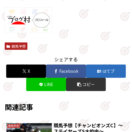
競馬予想
シェアする
X
Facebook
はてブ
LINE
コピー
関連記事
競馬予想【チャンピオンズC】～
競馬予想
ステイヤーズS大的中～