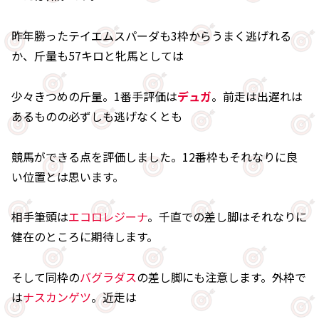
昨年勝ったテイエムスパーダも3枠からうまく逃げれる
か、斤量も57キロと牝馬としては
少々きつめの斤量。1番手評価は
デュガ
。前走は出遅れは
あるものの必ずしも逃げなくとも
競馬ができる点を評価しました。12番枠もそれなりに良
い位置とは思います。
相手筆頭は
エコロレジーナ
。千直での差し脚はそれなりに
健在のところに期待します。
そして同枠の
バグラダス
の差し脚にも注意します。外枠で
は
ナスカンゲツ
。近走は