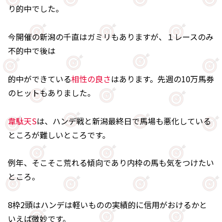
り的中でした。
今開催の新潟の千直はガミリもありますが、１レースのみ
不的中で後は
的中ができている
相性の良さ
はあります。先週の10万馬券
のヒットもありました。
韋駄天S
は、ハンデ戦と新潟最終日で馬場も悪化している
ところが難しいところです。
例年、そこそこ荒れる傾向であり内枠の馬も気をつけたい
ところ。
8枠2頭はハンデは軽いものの実績的に信用がおけるかと
いえば微妙です。