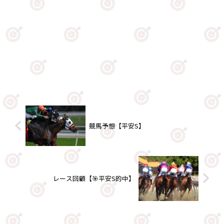
競馬予想【平安S】
レース回顧【🎯平安S的中】