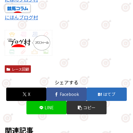
にほんブログ村
レース回顧
シェアする
X
Facebook
はてブ
LINE
コピー
関連記事