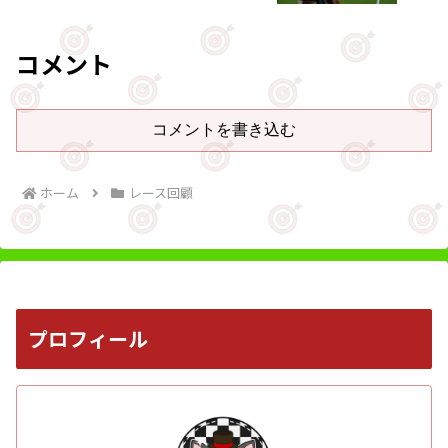
コメント
コメントを書き込む
ホーム
レース回顧
プロフィール