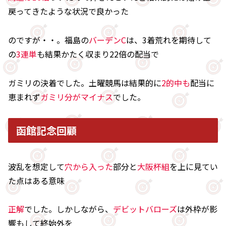
戻ってきたような状況で良かった
のですが・・。福島の
バーデンC
は、3着荒れを期待して
の
3連単
も結果かたく収まり22倍の配当で
ガミリの決着でした。土曜競馬は結果的に
2的中も
配当に
恵まれず
ガミリ分がマイナス
でした。
函館記念回顧
波乱を想定して
穴から入った
部分と
大阪杯組
を上に見てい
た点はある意味
正解
でした。しかしながら、
デビットバローズ
は外枠が影
響もして終始外を