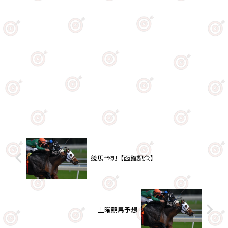
競馬予想【函館記念】
土曜競馬予想