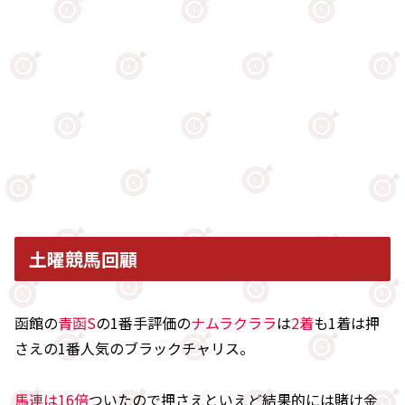
土曜競馬回顧
函館の
青函S
の1番手評価の
ナムラクララ
は
2着
も1着は押
さえの1番人気のブラックチャリス。
馬連は16倍
ついたので押さえといえど結果的には賭け金