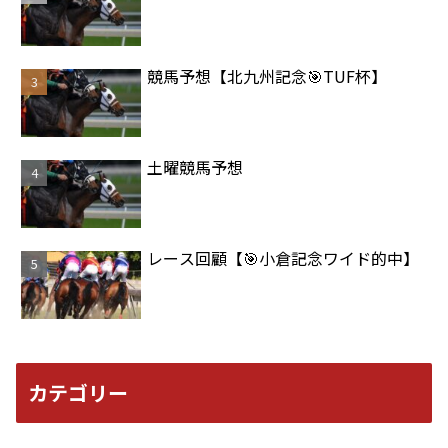
競馬予想【北九州記念🎯TUF杯】
土曜競馬予想
レース回顧【🎯小倉記念ワイド的中】
カテゴリー