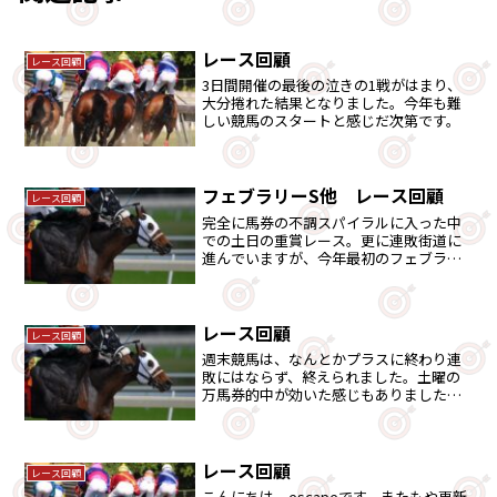
レース回顧
レース回顧
3日間開催の最後の泣きの1戦がはまり、
大分捲れた結果となりました。今年も難
しい競馬のスタートと感じだ次第です。
フェブラリーS他 レース回顧
レース回顧
完全に馬券の不調スパイラルに入った中
での土日の重賞レース。更に連敗街道に
進んでいますが、今年最初のフェブラリ
ーＳ はカフェファラオがここまで復活す
るとは思いませんでした・・。
レース回顧
レース回顧
週末競馬は、なんとかプラスに終わり連
敗にはならず、終えられました。土曜の
万馬券的中が効いた感じもありました。
桜花賞は、途中まで馬券をとれたと思っ
た瞬間、1頭次元の違う脚色できたリバテ
ィアイランドの強さだけが光ったレース
でもありました。
レース回顧
レース回顧
こんにちは、escapeです。またもや更新