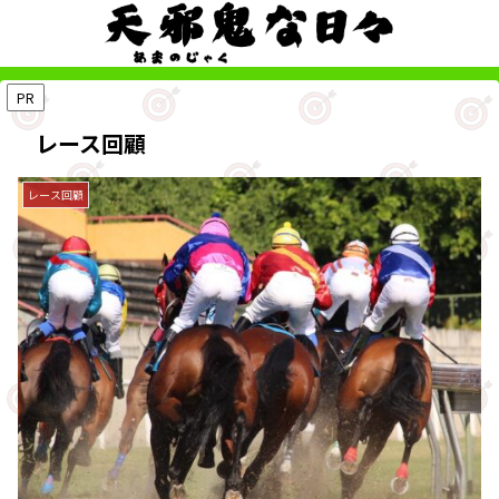
PR
レース回顧
レース回顧