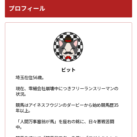
プロフィール
ビット
埼玉在住56歳。
現在、零細会社崩壊中につきフリーランスリーマンの
状況。
競馬はアイネスフウジンのダービーから始め競馬歴35
年以上。
「人間万事塞翁が馬」を座右の銘に、日々悪戦苦闘
中。