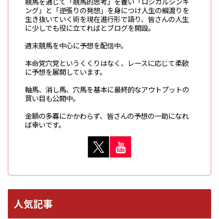
競馬を通じて「競馬的思考」を養い「ロジカルシンキ
ング」と「逆張りの発想」を身につけ人生の綱渡りを
生き抜いていく術を現在進行形で語り、皆さんの人生
に少しでも役に立てればとブログを開設。
週末競馬を中心に予想を配信中。
本命党穴党というくくりはなく、レースに応じて柔軟
に予想を展開しています。
軸馬、消し馬、穴馬を基本に最終的なアウトプットの
買い目も公開中。
金額の多寡にかかわらず、皆さんの予想の一助になれ
ば幸いです。
人気記事