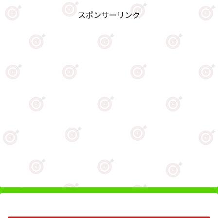
スポンサーリンク