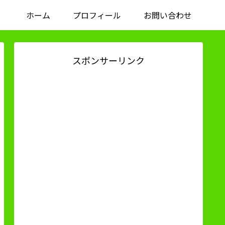
ホーム
プロフィール
お問い合わせ
スポンサーリンク