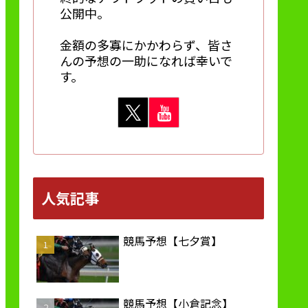
公開中。
金額の多寡にかかわらず、皆さ
んの予想の一助になれば幸いで
す。
人気記事
競馬予想【七夕賞】
競馬予想【小倉記念】