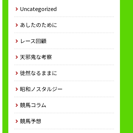
Uncategorized
あしたのために
レース回顧
天邪鬼な考察
徒然なるままに
昭和ノスタルジー
競馬コラム
競馬予想