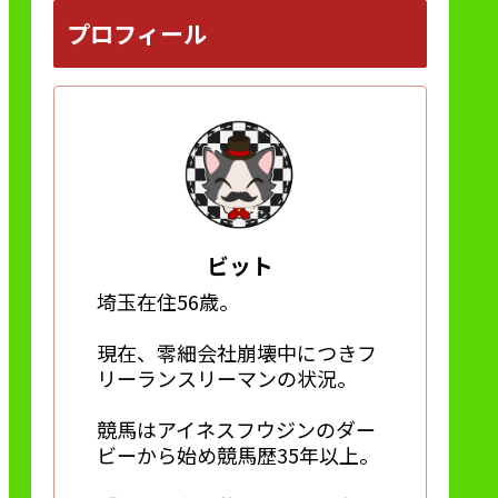
プロフィール
ビット
埼玉在住56歳。
現在、零細会社崩壊中につきフ
リーランスリーマンの状況。
競馬はアイネスフウジンのダー
ビーから始め競馬歴35年以上。