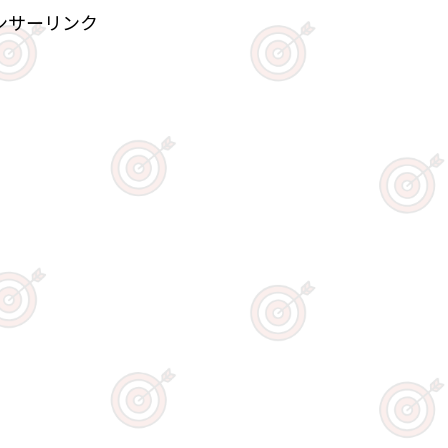
ンサーリンク