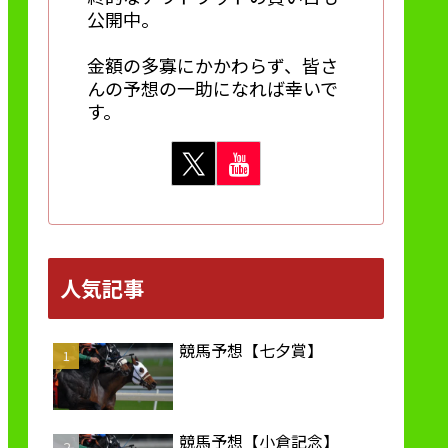
公開中。
金額の多寡にかかわらず、皆さ
んの予想の一助になれば幸いで
す。
人気記事
競馬予想【七夕賞】
競馬予想【小倉記念】