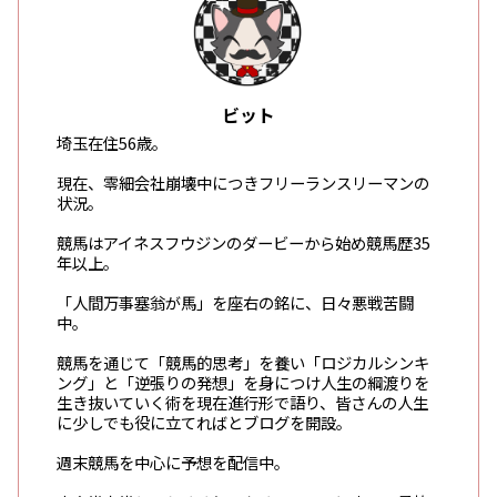
ビット
埼玉在住56歳。
現在、零細会社崩壊中につきフリーランスリーマンの
状況。
競馬はアイネスフウジンのダービーから始め競馬歴35
年以上。
「人間万事塞翁が馬」を座右の銘に、日々悪戦苦闘
中。
競馬を通じて「競馬的思考」を養い「ロジカルシンキ
ング」と「逆張りの発想」を身につけ人生の綱渡りを
生き抜いていく術を現在進行形で語り、皆さんの人生
に少しでも役に立てればとブログを開設。
週末競馬を中心に予想を配信中。