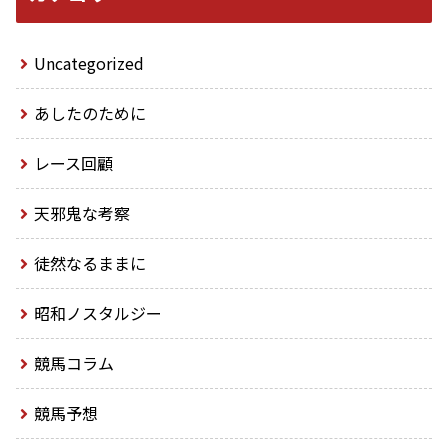
Uncategorized
あしたのために
レース回顧
天邪鬼な考察
徒然なるままに
昭和ノスタルジー
競馬コラム
競馬予想