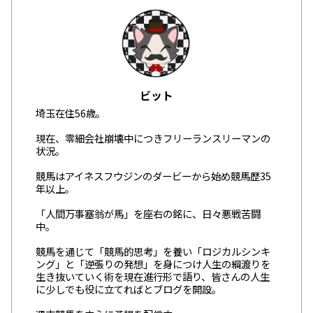
ビット
埼玉在住56歳。
現在、零細会社崩壊中につきフリーランスリーマンの
状況。
競馬はアイネスフウジンのダービーから始め競馬歴35
年以上。
「人間万事塞翁が馬」を座右の銘に、日々悪戦苦闘
中。
競馬を通じて「競馬的思考」を養い「ロジカルシンキ
ング」と「逆張りの発想」を身につけ人生の綱渡りを
生き抜いていく術を現在進行形で語り、皆さんの人生
に少しでも役に立てればとブログを開設。