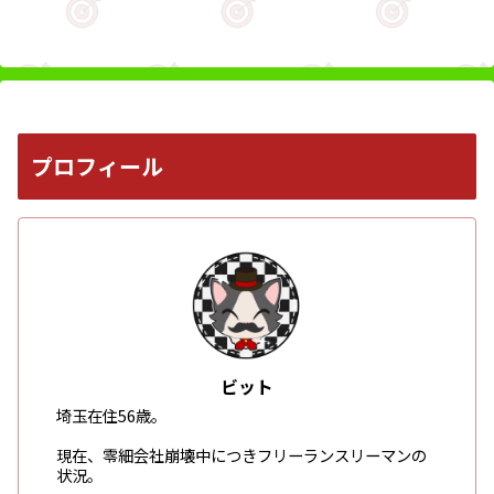
プロフィール
ビット
埼玉在住56歳。
現在、零細会社崩壊中につきフリーランスリーマンの
状況。