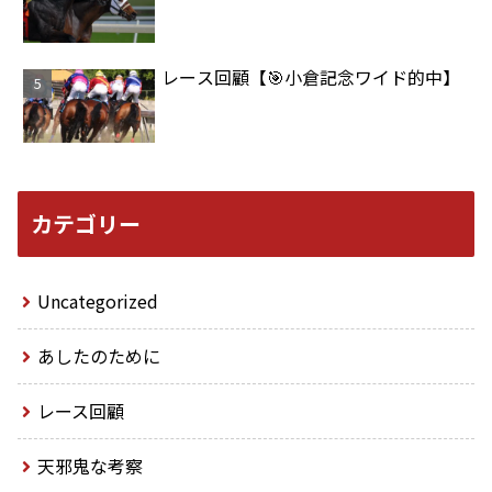
レース回顧【🎯小倉記念ワイド的中】
カテゴリー
Uncategorized
あしたのために
レース回顧
天邪鬼な考察