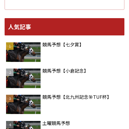
人気記事
競馬予想【七夕賞】
競馬予想【小倉記念】
競馬予想【北九州記念🎯TUF杯】
土曜競馬予想