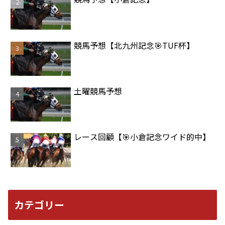
競馬予想【北九州記念🎯TUF杯】
土曜競馬予想
レース回顧【🎯小倉記念ワイド的中】
カテゴリー