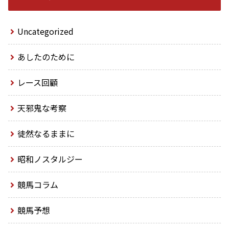
Uncategorized
あしたのために
レース回顧
天邪鬼な考察
徒然なるままに
昭和ノスタルジー
競馬コラム
競馬予想