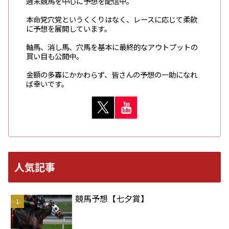
週末競馬を中心に予想を配信中。
本命党穴党というくくりはなく、レースに応じて柔軟
に予想を展開しています。
軸馬、消し馬、穴馬を基本に最終的なアウトプットの
買い目も公開中。
金額の多寡にかかわらず、皆さんの予想の一助になれ
ば幸いです。
人気記事
競馬予想【七夕賞】