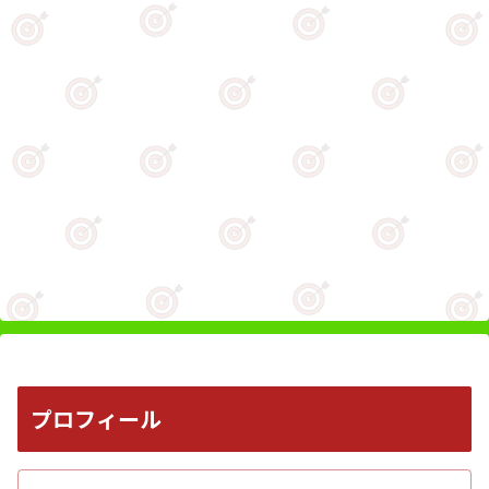
プロフィール