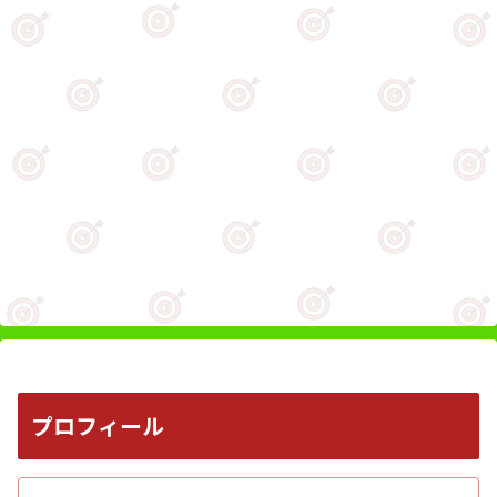
プロフィール