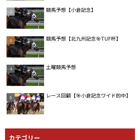
競馬予想【小倉記念】
競馬予想【北九州記念🎯TUF杯】
土曜競馬予想
レース回顧【🎯小倉記念ワイド的中】
カテゴリー