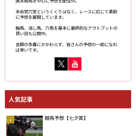
週末競馬を中心に予想を配信中。
本命党穴党というくくりはなく、レースに応じて柔軟
に予想を展開しています。
軸馬、消し馬、穴馬を基本に最終的なアウトプットの
買い目も公開中。
金額の多寡にかかわらず、皆さんの予想の一助になれ
ば幸いです。
人気記事
競馬予想【七夕賞】