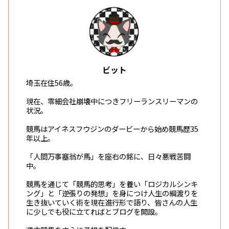
ビット
埼玉在住56歳。
現在、零細会社崩壊中につきフリーランスリーマンの
状況。
競馬はアイネスフウジンのダービーから始め競馬歴35
年以上。
「人間万事塞翁が馬」を座右の銘に、日々悪戦苦闘
中。
競馬を通じて「競馬的思考」を養い「ロジカルシンキ
ング」と「逆張りの発想」を身につけ人生の綱渡りを
生き抜いていく術を現在進行形で語り、皆さんの人生
に少しでも役に立てればとブログを開設。