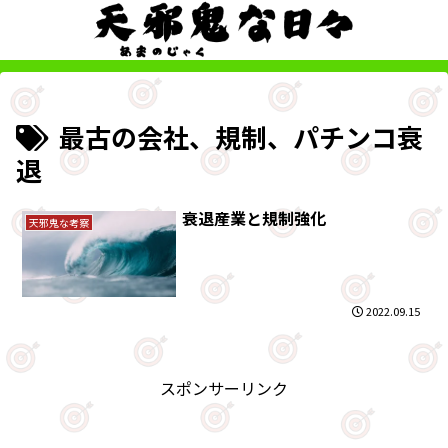
最古の会社、規制、パチンコ衰
退
衰退産業と規制強化
天邪鬼な考察
2022.09.15
スポンサーリンク