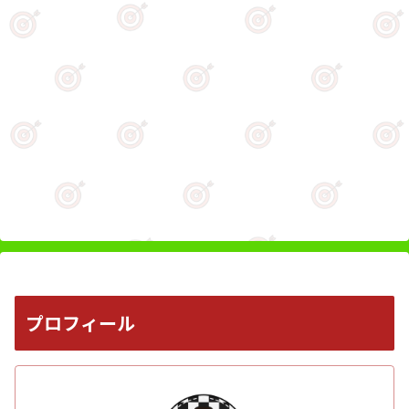
プロフィール