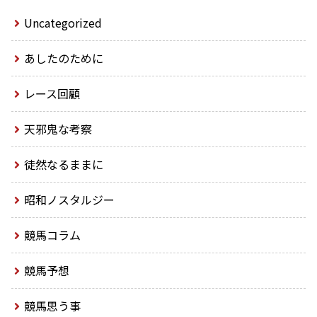
Uncategorized
あしたのために
レース回顧
天邪鬼な考察
徒然なるままに
昭和ノスタルジー
競馬コラム
競馬予想
競馬思う事