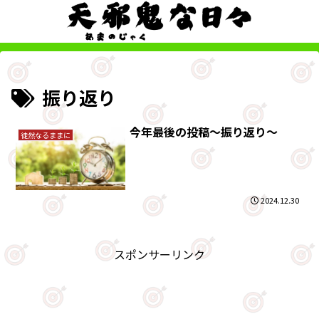
振り返り
今年最後の投稿～振り返り～
徒然なるままに
2024.12.30
スポンサーリンク