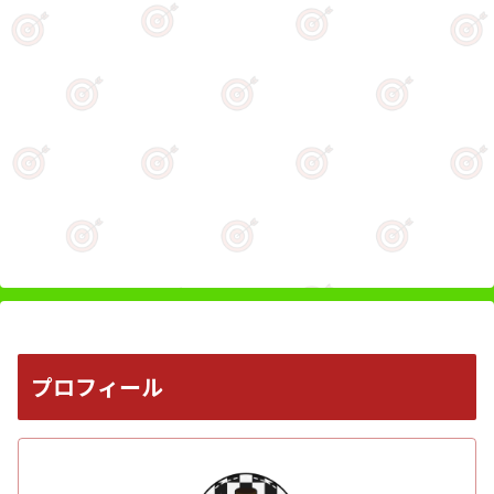
プロフィール