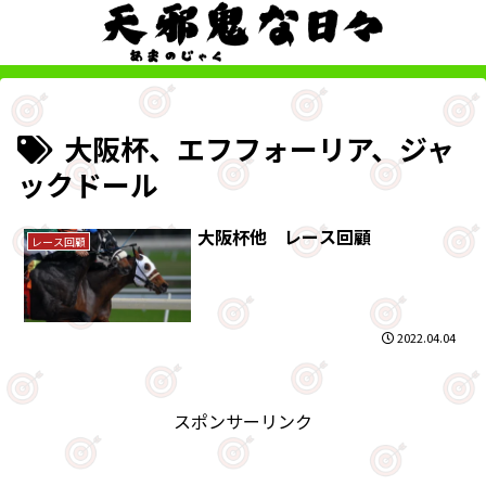
大阪杯、エフフォーリア、ジャ
ックドール
大阪杯他 レース回顧
レース回顧
2022.04.04
スポンサーリンク