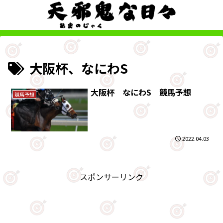
大阪杯、なにわS
大阪杯 なにわS 競馬予想
競馬予想
2022.04.03
スポンサーリンク