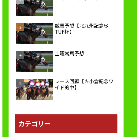
競馬予想【北九州記念🎯
TUF杯】
土曜競馬予想
レース回顧【🎯小倉記念ワ
イド的中】
カテゴリー