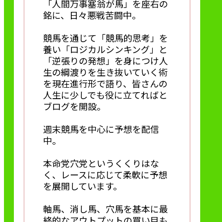
「人間万事塞翁が馬」を座右の
銘に、日々悪戦苦闘中。
競馬を通じて「競馬的思考」を
養い「ロジカルシンキング」と
「逆張りの発想」を身につけ人
生の綱渡りを生き抜いていく術
を現在進行形で語り、皆さんの
人生に少しでも役に立てればと
ブログを開設。
週末競馬を中心に予想を配信
中。
本命党穴党というくくりはな
く、レースに応じて柔軟に予想
を展開しています。
軸馬、消し馬、穴馬を基本に最
終的なアウトプットの買い目も