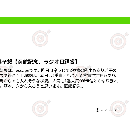
馬予想【函館記念、ラジオ日経賞】
にちは、escapeです。昨日は辛うじて3連複の的中もあり若干の
スで終えた土曜競馬。本日は2重賞とも荒れる重賞で定評もあり、
馬からでも入れそうな状況。人気も1番人気が6倍位とかなり割れ
。基本、穴から入ろうと思います。函館記念...
2025.06.29