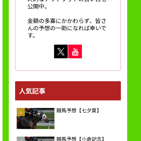
公開中。
金額の多寡にかかわらず、皆さ
んの予想の一助になれば幸いで
す。
人気記事
競馬予想【七夕賞】
競馬予想【小倉記念】