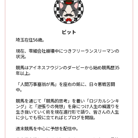
ビット
埼玉在住56歳。
現在、零細会社崩壊中につきフリーランスリーマンの
状況。
競馬はアイネスフウジンのダービーから始め競馬歴35
年以上。
「人間万事塞翁が馬」を座右の銘に、日々悪戦苦闘
中。
競馬を通じて「競馬的思考」を養い「ロジカルシンキ
ング」と「逆張りの発想」を身につけ人生の綱渡りを
生き抜いていく術を現在進行形で語り、皆さんの人生
に少しでも役に立てればとブログを開設。
週末競馬を中心に予想を配信中。