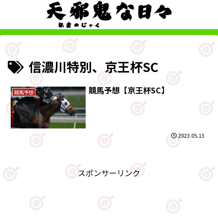
信濃川特別、京王杯SC
競馬予想【京王杯SC】
競馬予想
2023.05.13
スポンサーリンク