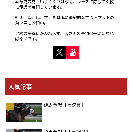
本命党穴党というくくりはなく、レースに応じて柔軟
に予想を展開しています。
軸馬、消し馬、穴馬を基本に最終的なアウトプットの
買い目も公開中。
金額の多寡にかかわらず、皆さんの予想の一助になれ
ば幸いです。
人気記事
競馬予想【七夕賞】
競馬予想【小倉記念】