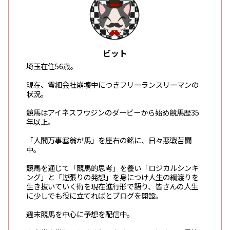
ビット
埼玉在住56歳。
現在、零細会社崩壊中につきフリーランスリーマンの
状況。
競馬はアイネスフウジンのダービーから始め競馬歴35
年以上。
「人間万事塞翁が馬」を座右の銘に、日々悪戦苦闘
中。
競馬を通じて「競馬的思考」を養い「ロジカルシンキ
ング」と「逆張りの発想」を身につけ人生の綱渡りを
生き抜いていく術を現在進行形で語り、皆さんの人生
に少しでも役に立てればとブログを開設。
週末競馬を中心に予想を配信中。