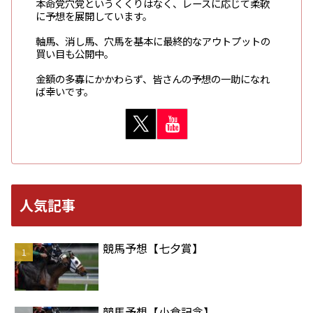
本命党穴党というくくりはなく、レースに応じて柔軟
に予想を展開しています。
軸馬、消し馬、穴馬を基本に最終的なアウトプットの
買い目も公開中。
金額の多寡にかかわらず、皆さんの予想の一助になれ
ば幸いです。
人気記事
競馬予想【七夕賞】
競馬予想【小倉記念】