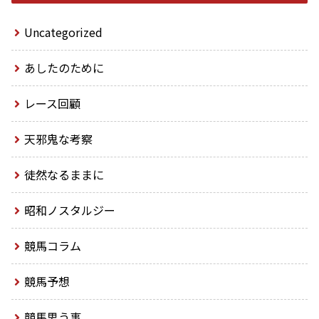
Uncategorized
あしたのために
レース回顧
天邪鬼な考察
徒然なるままに
昭和ノスタルジー
競馬コラム
競馬予想
競馬思う事