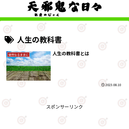
人生の教科書
人生の教科書とは
徒然なるままに
2023.08.10
スポンサーリンク