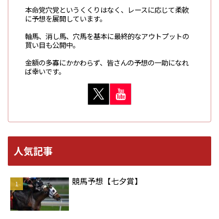
本命党穴党というくくりはなく、レースに応じて柔軟
に予想を展開しています。
軸馬、消し馬、穴馬を基本に最終的なアウトプットの
買い目も公開中。
金額の多寡にかかわらず、皆さんの予想の一助になれ
ば幸いです。
人気記事
競馬予想【七夕賞】