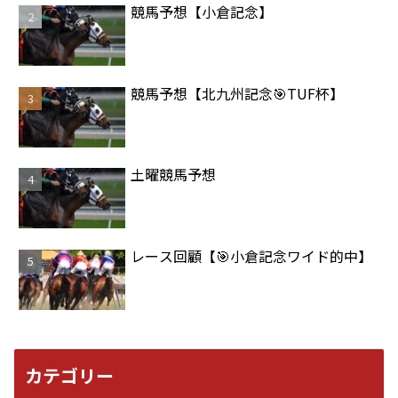
競馬予想【小倉記念】
競馬予想【北九州記念🎯TUF杯】
土曜競馬予想
レース回顧【🎯小倉記念ワイド的中】
カテゴリー