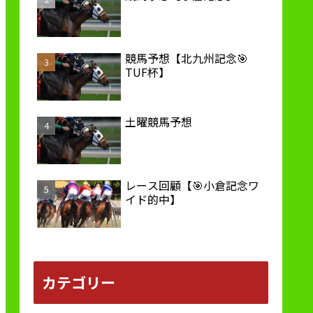
競馬予想【北九州記念🎯
TUF杯】
土曜競馬予想
レース回顧【🎯小倉記念ワ
イド的中】
カテゴリー