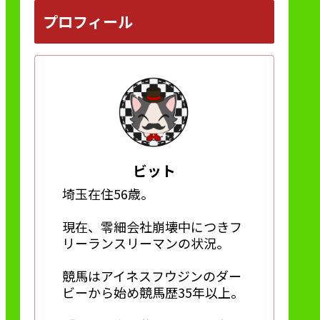
プロフィール
ビット
埼玉在住56歳。
現在、零細会社崩壊中につきフ
リーランスリーマンの状況。
競馬はアイネスフウジンのダー
ビーから始め競馬歴35年以上。