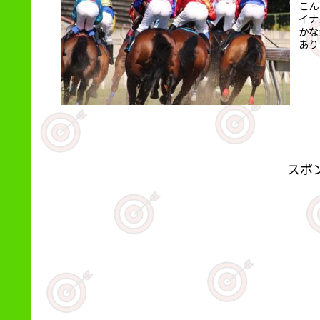
こん
イナ
かな
あり
スポ