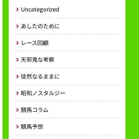
Uncategorized
あしたのために
レース回顧
天邪鬼な考察
徒然なるままに
昭和ノスタルジー
競馬コラム
競馬予想