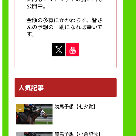
公開中。
金額の多寡にかかわらず、皆さ
んの予想の一助になれば幸いで
す。
人気記事
競馬予想【七夕賞】
競馬予想【小倉記念】