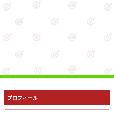
プロフィール