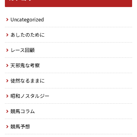
Uncategorized
あしたのために
レース回顧
天邪鬼な考察
徒然なるままに
昭和ノスタルジー
競馬コラム
競馬予想