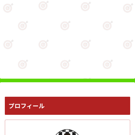
プロフィール