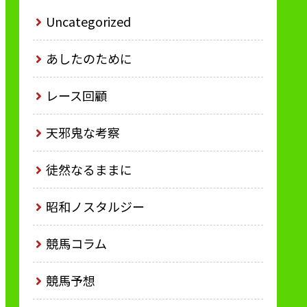
Uncategorized
あしたのために
レース回顧
天邪鬼な考察
徒然なるままに
昭和ノスタルジー
競馬コラム
競馬予想