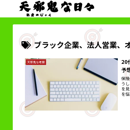
ブラック企業、法人営業、オ
2
天邪鬼な考察
予
保険
うし
を見
を悩