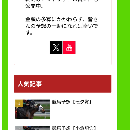
公開中。
金額の多寡にかかわらず、皆さ
んの予想の一助になれば幸いで
す。
人気記事
競馬予想【七夕賞】
競馬予想【小倉記念】