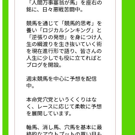
「人間万事塞翁が馬」を座右の
銘に、日々悪戦苦闘中。
競馬を通じて「競馬的思考」を
養い「ロジカルシンキング」と
「逆張りの発想」を身につけ人
生の綱渡りを生き抜いていく術
を現在進行形で語り、皆さんの
人生に少しでも役に立てればと
ブログを開設。
週末競馬を中心に予想を配信
中。
本命党穴党というくくりはな
く、レースに応じて柔軟に予想
を展開しています。
軸馬、消し馬、穴馬を基本に最
終的なアウトプットの買い目も