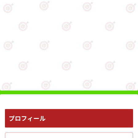
プロフィール