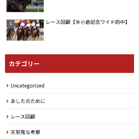
レース回顧【🎯小倉記念ワイド的中】
カテゴリー
Uncategorized
あしたのために
レース回顧
天邪鬼な考察