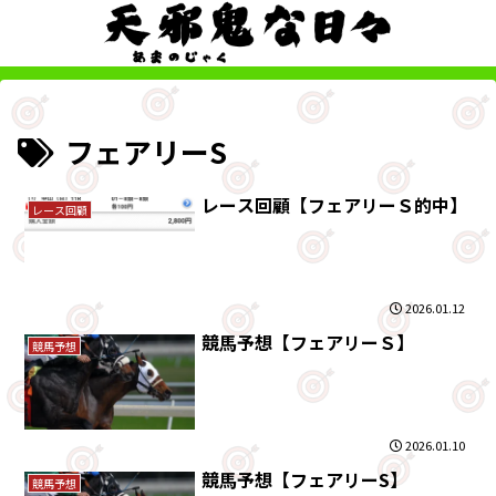
フェアリーS
レース回顧【フェアリーＳ的中】
レース回顧
2026.01.12
競馬予想【フェアリーＳ】
競馬予想
2026.01.10
競馬予想【フェアリーS】
競馬予想