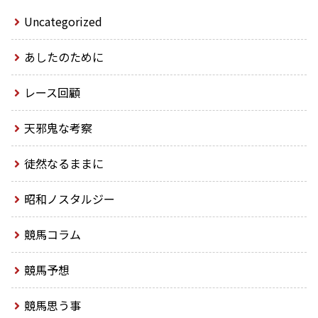
Uncategorized
あしたのために
レース回顧
天邪鬼な考察
徒然なるままに
昭和ノスタルジー
競馬コラム
競馬予想
競馬思う事