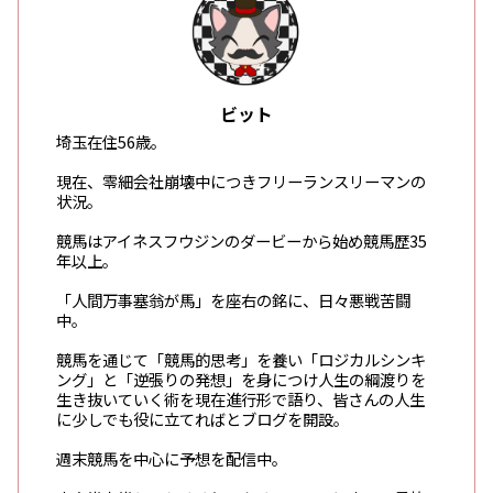
ビット
埼玉在住56歳。
現在、零細会社崩壊中につきフリーランスリーマンの
状況。
競馬はアイネスフウジンのダービーから始め競馬歴35
年以上。
「人間万事塞翁が馬」を座右の銘に、日々悪戦苦闘
中。
競馬を通じて「競馬的思考」を養い「ロジカルシンキ
ング」と「逆張りの発想」を身につけ人生の綱渡りを
生き抜いていく術を現在進行形で語り、皆さんの人生
に少しでも役に立てればとブログを開設。
週末競馬を中心に予想を配信中。