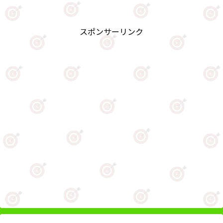
スポンサーリンク