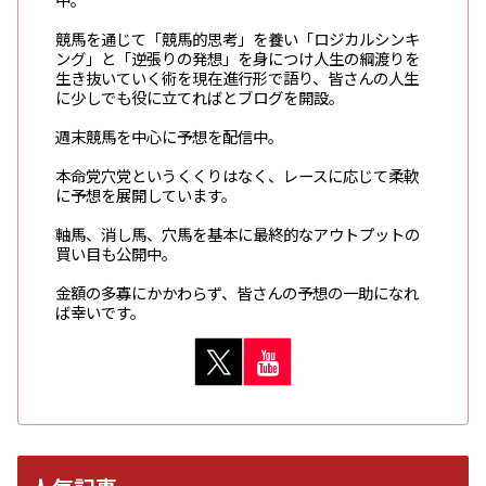
競馬を通じて「競馬的思考」を養い「ロジカルシンキ
ング」と「逆張りの発想」を身につけ人生の綱渡りを
生き抜いていく術を現在進行形で語り、皆さんの人生
に少しでも役に立てればとブログを開設。
週末競馬を中心に予想を配信中。
本命党穴党というくくりはなく、レースに応じて柔軟
に予想を展開しています。
軸馬、消し馬、穴馬を基本に最終的なアウトプットの
買い目も公開中。
金額の多寡にかかわらず、皆さんの予想の一助になれ
ば幸いです。