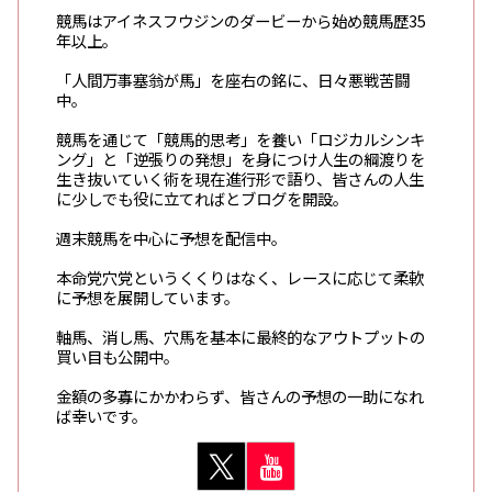
競馬はアイネスフウジンのダービーから始め競馬歴35
年以上。
「人間万事塞翁が馬」を座右の銘に、日々悪戦苦闘
中。
競馬を通じて「競馬的思考」を養い「ロジカルシンキ
ング」と「逆張りの発想」を身につけ人生の綱渡りを
生き抜いていく術を現在進行形で語り、皆さんの人生
に少しでも役に立てればとブログを開設。
週末競馬を中心に予想を配信中。
本命党穴党というくくりはなく、レースに応じて柔軟
に予想を展開しています。
軸馬、消し馬、穴馬を基本に最終的なアウトプットの
買い目も公開中。
金額の多寡にかかわらず、皆さんの予想の一助になれ
ば幸いです。