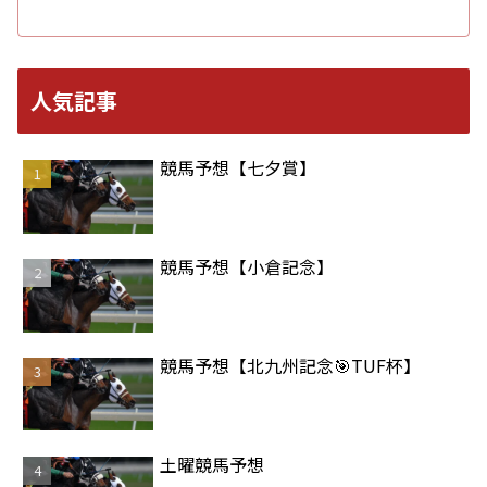
人気記事
競馬予想【七夕賞】
競馬予想【小倉記念】
競馬予想【北九州記念🎯TUF杯】
土曜競馬予想