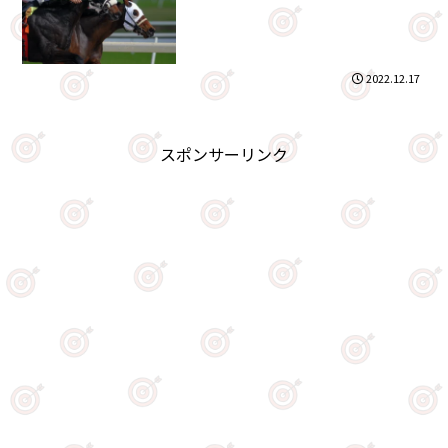
2022.12.17
スポンサーリンク