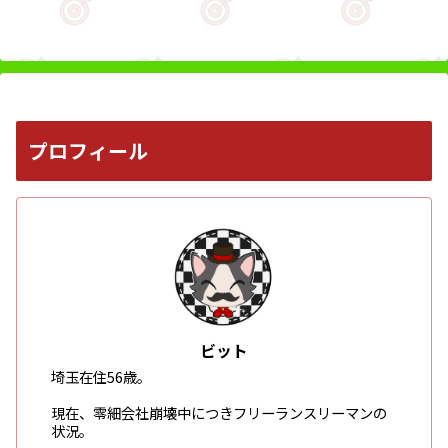
プロフィール
ビット
埼玉在住56歳。
現在、零細会社崩壊中につきフリーランスリーマンの
状況。