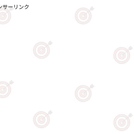
ンサーリンク