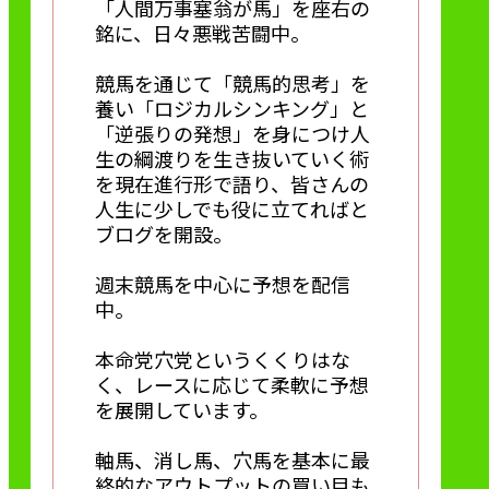
「人間万事塞翁が馬」を座右の
銘に、日々悪戦苦闘中。
競馬を通じて「競馬的思考」を
養い「ロジカルシンキング」と
「逆張りの発想」を身につけ人
生の綱渡りを生き抜いていく術
を現在進行形で語り、皆さんの
人生に少しでも役に立てればと
ブログを開設。
週末競馬を中心に予想を配信
中。
本命党穴党というくくりはな
く、レースに応じて柔軟に予想
を展開しています。
軸馬、消し馬、穴馬を基本に最
終的なアウトプットの買い目も