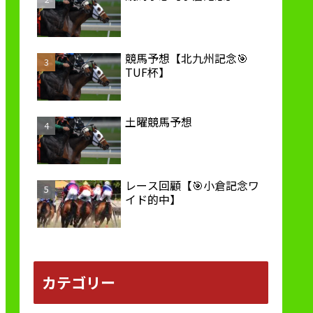
競馬予想【北九州記念🎯
TUF杯】
土曜競馬予想
レース回顧【🎯小倉記念ワ
イド的中】
カテゴリー