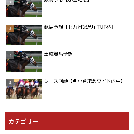
競馬予想【北九州記念🎯TUF杯】
土曜競馬予想
レース回顧【🎯小倉記念ワイド的中】
カテゴリー