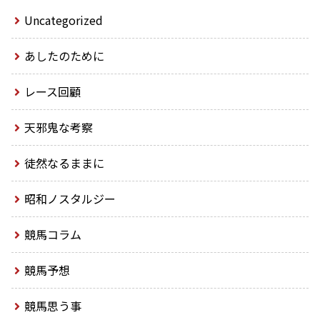
Uncategorized
あしたのために
レース回顧
天邪鬼な考察
徒然なるままに
昭和ノスタルジー
競馬コラム
競馬予想
競馬思う事