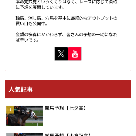
本命党穴党というくくりはなく、レースに応じて柔軟
に予想を展開しています。
軸馬、消し馬、穴馬を基本に最終的なアウトプットの
買い目も公開中。
金額の多寡にかかわらず、皆さんの予想の一助になれ
ば幸いです。
人気記事
競馬予想【七夕賞】
競馬予想【小倉記念】