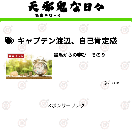
キャプテン渡辺、自己肯定感
競馬からの学び その９
競馬コラム
2023.07.11
スポンサーリンク