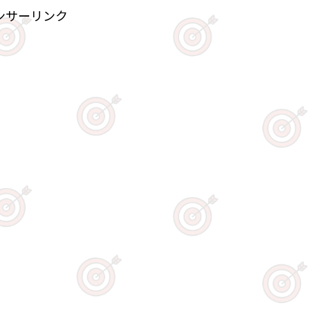
ンサーリンク