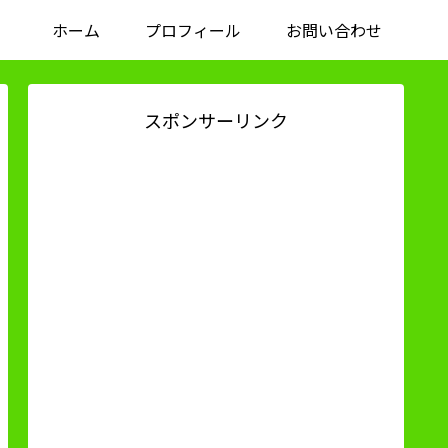
ホーム
プロフィール
お問い合わせ
スポンサーリンク