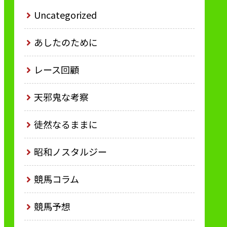
Uncategorized
あしたのために
レース回顧
天邪鬼な考察
徒然なるままに
昭和ノスタルジー
競馬コラム
競馬予想