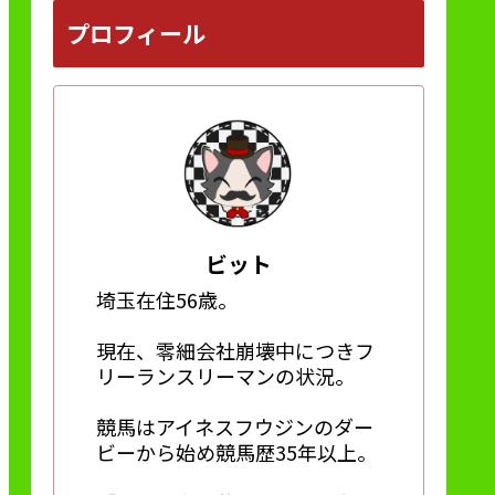
プロフィール
ビット
埼玉在住56歳。
現在、零細会社崩壊中につきフ
リーランスリーマンの状況。
競馬はアイネスフウジンのダー
ビーから始め競馬歴35年以上。