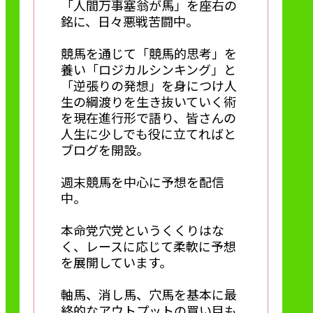
「人間万事塞翁が馬」を座右の
銘に、日々悪戦苦闘中。
競馬を通じて「競馬的思考」を
養い「ロジカルシンキング」と
「逆張りの発想」を身につけ人
生の綱渡りを生き抜いていく術
を現在進行形で語り、皆さんの
人生に少しでも役に立てればと
ブログを開設。
週末競馬を中心に予想を配信
中。
本命党穴党というくくりはな
く、レースに応じて柔軟に予想
を展開しています。
軸馬、消し馬、穴馬を基本に最
終的なアウトプットの買い目も