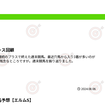
ース回顧
連続のプラスで終えた週末競馬。最近穴馬から入り3着が多いのが
残念なところですが。週末競馬を振り返りました。
2024.08.06
馬予想【エルムS】