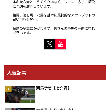
本命党穴党というくくりはなく、レースに応じて柔軟
に予想を展開しています。
軸馬、消し馬、穴馬を基本に最終的なアウトプットの
買い目も公開中。
金額の多寡にかかわらず、皆さんの予想の一助になれ
ば幸いです。
人気記事
競馬予想【七夕賞】