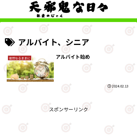
アルバイト、シニア
アルバイト始め
徒然なるままに
2024.02.13
スポンサーリンク