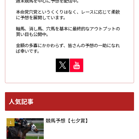
週末競馬を中心に予想を配信中。
本命党穴党というくくりはなく、レースに応じて柔軟
に予想を展開しています。
軸馬、消し馬、穴馬を基本に最終的なアウトプットの
買い目も公開中。
金額の多寡にかかわらず、皆さんの予想の一助になれ
ば幸いです。
人気記事
競馬予想【七夕賞】