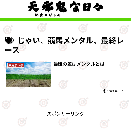
じゃい、競馬メンタル、最終レ
ース
最後の差はメンタルとは
競馬思う事
2023.02.17
スポンサーリンク